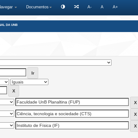
Navegar
Documentos
A-
A
A+
NAL DA UNB