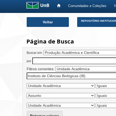
Comunidades e Coleções
Skip
REPOSITÓRIO INSTITUCIO
Voltar
navigation
Página de Busca
Buscar em:
por
Filtros correntes:
Retornar valores