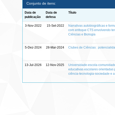
Conjunto de itens:
Data de
Data de
Título
publicação
defesa
3-Nov-2022
15-Set-2022
Narrativas autobiográficas e for
com enfoque CTS envolvendo tem
Ciências e Biologia
5-Dez-2024
28-Mar-2024
Clubes de Ciências : potenciali
13-Jul-2026
12-Nov-2025
Universidade-escola-comunidade 
educativas escolares orientadas 
ciência-tecnologia-sociedade e 