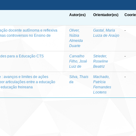
Autor(es)
Orientador(es)
Coorie
mação docente autônoma e reflexiva
Oliver,
Gastal, Maria
-
as controversos no Ensino de
Núbia
Luiza de Araújo
Almeida
Duarte
dades para a Educação CTS
Carvalho
Strieder,
-
Filho, José
Roseline
Luiz de
Beatriz
: avanços e limites de ações
Silva, Thais
Machado,
-
por articulações entre a educação
da
Patrícia
a educação freireana
Fernandes
Lootens