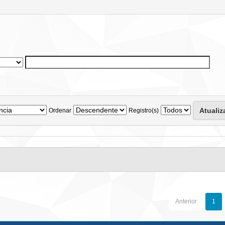
Ordenar
Registro(s)
Anterior
1