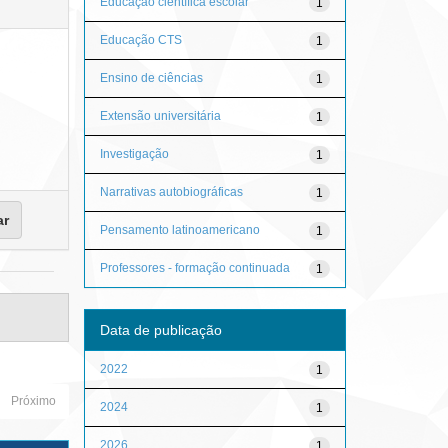
Educação científica escolar
1
Educação CTS
1
Ensino de ciências
1
Extensão universitária
1
Investigação
1
Narrativas autobiográficas
1
Pensamento latinoamericano
1
Professores - formação continuada
1
Data de publicação
2022
1
Próximo
2024
1
2026
1