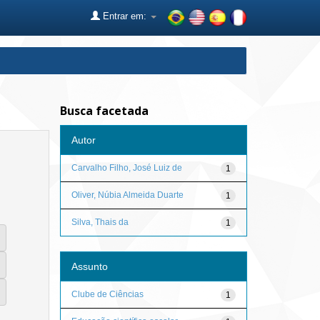
Entrar em:
Busca facetada
Autor
Carvalho Filho, José Luiz de
1
Oliver, Núbia Almeida Duarte
1
Silva, Thais da
1
Assunto
Clube de Ciências
1