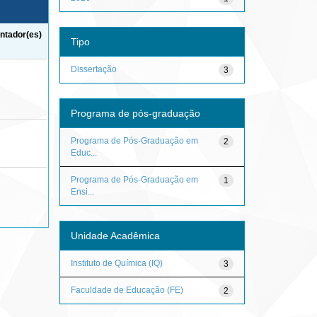
ntador(es)
Tipo
Dissertação
3
Programa de pós-graduação
Programa de Pós-Graduação em
2
Educ...
Programa de Pós-Graduação em
1
Ensi...
Unidade Acadêmica
Instituto de Química (IQ)
3
Faculdade de Educação (FE)
2