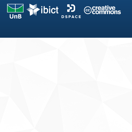
Fale conosco
Sobre