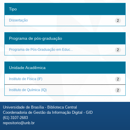
Tipo
Dissertação
2
Programa de pós-graduação
Programa de Pós-Graduação em Educ...
2
Unidade Acadêmica
Instituto de Física (IF)
2
Instituto de Química (IQ)
2
Universidade de Brasília - Biblioteca Central
Coordenadoria de Gestão da Informação Digital - GID
(61) 3107-2683
repositorio@unb.br