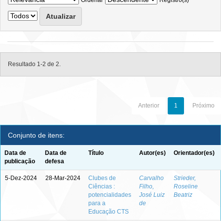
Ordenar
Registro(s)
Resultado 1-2 de 2.
Anterior
1
Próximo
Conjunto de itens:
Data de
Data de
Título
Autor(es)
Orientador(es)
publicação
defesa
5-Dez-2024
28-Mar-2024
Clubes de
Carvalho
Strieder,
Ciências :
Filho,
Roseline
potencialidades
José Luiz
Beatriz
para a
de
Educação CTS