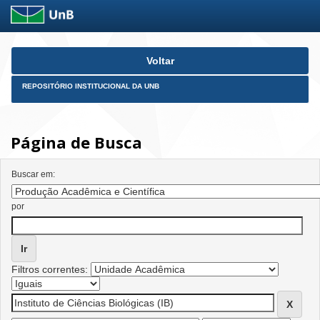
Skip
Voltar
navigation
REPOSITÓRIO INSTITUCIONAL DA UNB
Página de Busca
Buscar em:
por
Filtros correntes: