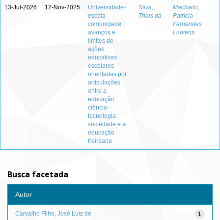
13-Jul-2026
12-Nov-2025
Universidade-
Silva,
Machado,
escola-
Thais da
Patrícia
comunidade :
Fernandes
avanços e
Lootens
limites de
ações
educativas
escolares
orientadas por
articulações
entre a
educação
ciência-
tecnologia-
sociedade e a
educação
freireana
Busca facetada
Autor
Carvalho Filho, José Luiz de
1