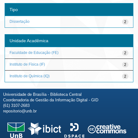
Tipo
Dissertação
2
Unidade Acadêmica
Faculdade de Educação (FE)
2
Instituto de Física (IF)
2
Instituto de Química (IQ)
2
Universidade de Brasília - Biblioteca Central
Coordenadoria de Gestão da Informação Digital - GID
(61) 3107-2683
repositorio@unb.br