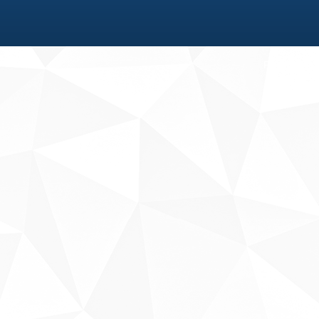
Fale conosco
Sobre