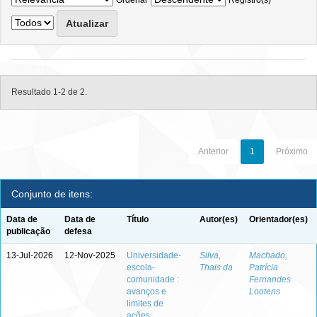
Ordenar
Registro(s)
Resultado 1-2 de 2.
Anterior
1
Próximo
Conjunto de itens:
Data de
Data de
Título
Autor(es)
Orientador(es)
publicação
defesa
13-Jul-2026
12-Nov-2025
Universidade-
Silva,
Machado,
escola-
Thais da
Patrícia
comunidade :
Fernandes
avanços e
Lootens
limites de
ações