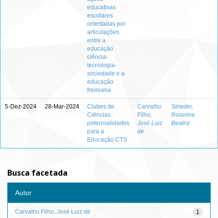
educativas
escolares
orientadas por
articulações
entre a
educação
ciência-
tecnologia-
sociedade e a
educação
freireana
5-Dez-2024
28-Mar-2024
Clubes de
Carvalho
Strieder,
Ciências :
Filho,
Roseline
potencialidades
José Luiz
Beatriz
para a
de
Educação CTS
Busca facetada
Autor
Carvalho Filho, José Luiz de
1