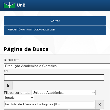
Skip
Voltar
navigation
REPOSITÓRIO INSTITUCIONAL DA UNB
Página de Busca
Buscar em:
por
Filtros correntes: