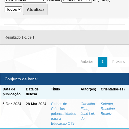
Ordenar
Registro(s)
Resultado 1-1 de 1.
Anterior
1
Próximo
Conjunto de itens:
Data de
Data de
Título
Autor(es)
Orientador(es)
publicação
defesa
5-Dez-2024
28-Mar-2024
Clubes de
Carvalho
Strieder,
Ciências :
Filho,
Roseline
potencialidades
José Luiz
Beatriz
para a
de
Educação CTS