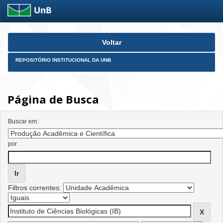
Skip
Voltar
navigation
REPOSITÓRIO INSTITUCIONAL DA UNB
Página de Busca
Buscar em:
por
Filtros correntes: