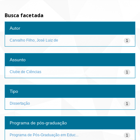
Busca facetada
Autor
Carvalho Filho, José Luiz de
1
Assunto
Clube de Ciências
1
Tipo
Dissertação
1
Programa de pós-graduação
Programa de Pós-Graduação em Educ...
1