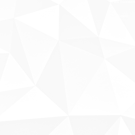
Fale conosco
Sobre