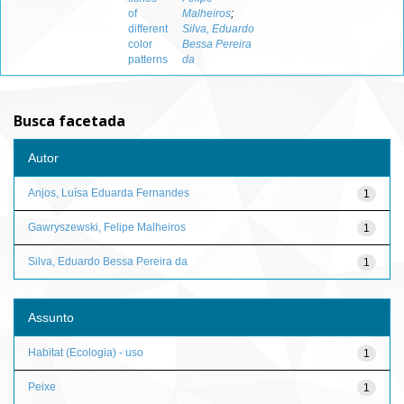
of
Malheiros
;
different
Silva, Eduardo
color
Bessa Pereira
patterns
da
Busca facetada
Autor
Anjos, Luísa Eduarda Fernandes
1
Gawryszewski, Felipe Malheiros
1
Silva, Eduardo Bessa Pereira da
1
Assunto
Habitat (Ecologia) - uso
1
Peixe
1