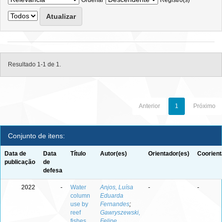
Ordenar
Registro(s)
Resultado 1-1 de 1.
Anterior
1
Próximo
Conjunto de itens:
Data de
Data
Título
Autor(es)
Orientador(es)
Coorient
publicação
de
defesa
2022
-
Water
Anjos, Luísa
-
-
column
Eduarda
use by
Fernandes
;
reef
Gawryszewski,
fishes
Felipe