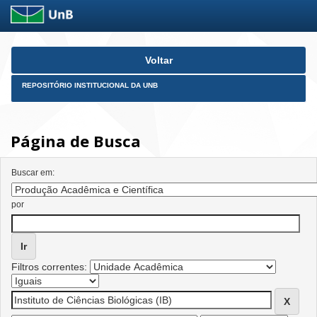
Skip
Voltar
navigation
REPOSITÓRIO INSTITUCIONAL DA UNB
Página de Busca
Buscar em:
por
Filtros correntes: