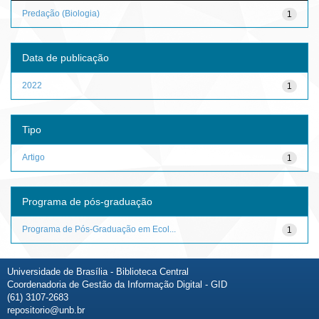
Predação (Biologia)
1
Data de publicação
2022
1
Tipo
Artigo
1
Programa de pós-graduação
Programa de Pós-Graduação em Ecol...
1
Universidade de Brasília - Biblioteca Central
Coordenadoria de Gestão da Informação Digital - GID
(61) 3107-2683
repositorio@unb.br