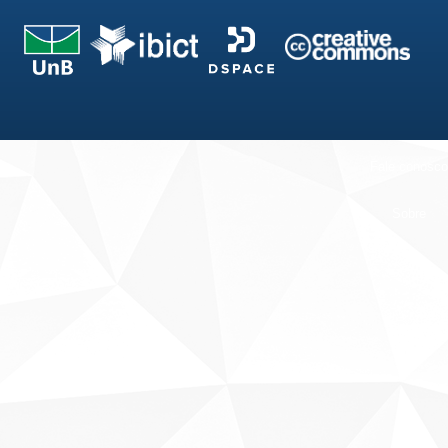
Fale conosco
Sobre