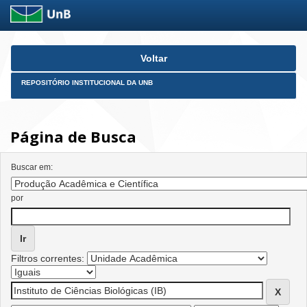
Skip
Voltar
navigation
REPOSITÓRIO INSTITUCIONAL DA UNB
Página de Busca
Buscar em:
por
Filtros correntes: