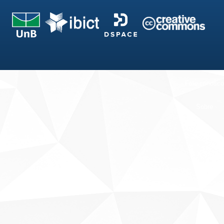
Fale conosco
Sobre