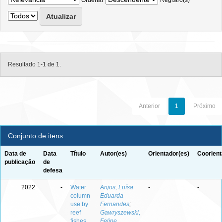
Ordenar
Registro(s)
Resultado 1-1 de 1.
Anterior
1
Próximo
Conjunto de itens:
Data de
Data
Título
Autor(es)
Orientador(es)
Coorient
publicação
de
defesa
2022
-
Water
Anjos, Luísa
-
-
column
Eduarda
use by
Fernandes
;
reef
Gawryszewski,
fishes
Felipe