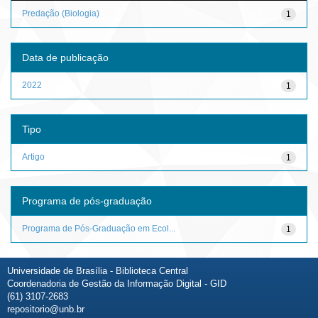
Predação (Biologia)
1
Data de publicação
2022
1
Tipo
Artigo
1
Programa de pós-graduação
Programa de Pós-Graduação em Ecol...
1
Universidade de Brasília - Biblioteca Central
Coordenadoria de Gestão da Informação Digital - GID
(61) 3107-2683
repositorio@unb.br