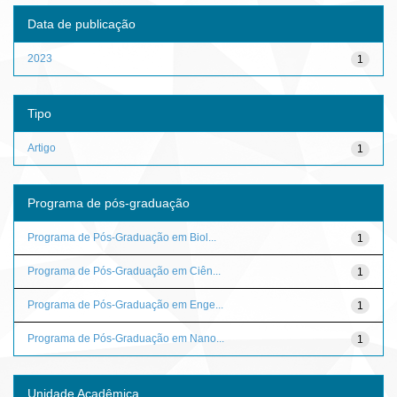
Data de publicação
2023
1
Tipo
Artigo
1
Programa de pós-graduação
Programa de Pós-Graduação em Biol...
1
Programa de Pós-Graduação em Ciên...
1
Programa de Pós-Graduação em Enge...
1
Programa de Pós-Graduação em Nano...
1
Unidade Acadêmica