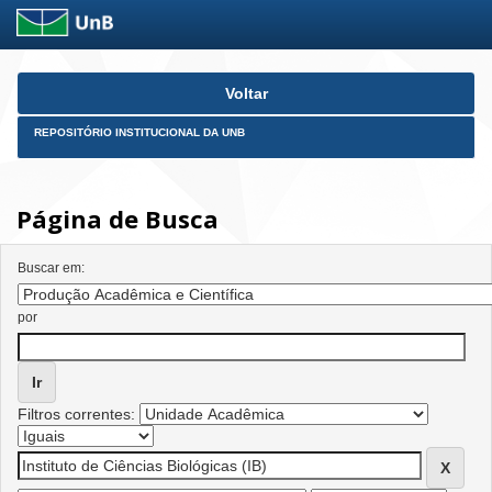
Skip
Voltar
navigation
REPOSITÓRIO INSTITUCIONAL DA UNB
Página de Busca
Buscar em:
por
Filtros correntes: