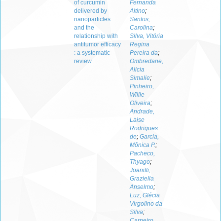
of curcumin
Fernanda
delivered by
Altino
;
nanoparticles
Santos,
and the
Carolina
;
relationship with
Silva, Vitória
antitumor efficacy
Regina
: a systematic
Pereira da
;
review
Ombredane,
Alicia
Simalie
;
Pinheiro,
Willie
Oliveira
;
Andrade,
Laise
Rodrigues
de
;
Garcia,
Mônica P.
;
Pacheco,
Thyago
;
Joanitti,
Graziella
Anselmo
;
Luz, Glécia
Virgolino da
Silva
;
Carneiro,