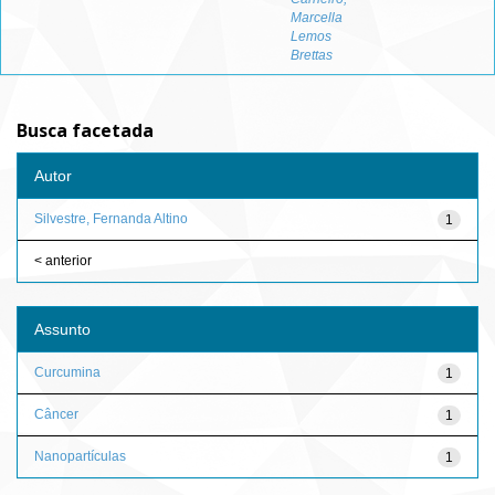
Marcella
Lemos
Brettas
Busca facetada
Autor
Silvestre, Fernanda Altino
1
< anterior
Assunto
Curcumina
1
Câncer
1
Nanopartículas
1