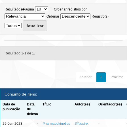
|
Resultados/Página
Ordenar registros por
Ordenar
Registro(s)
Resultado 1-1 de 1.
Anterior
1
Próximo
Conjunto de itens:
Data de
Data
Título
Autor(es)
Orientador(es)
publicação
de
defesa
29-Jun-2023
-
Pharmacokinetics
Silvestre,
-