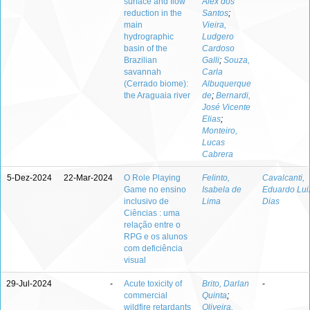
surface and flow
Alex dos
reduction in the
Santos
;
main
Vieira,
hydrographic
Ludgero
basin of the
Cardoso
Brazilian
Galli
;
Souza,
savannah
Carla
(Cerrado biome):
Albuquerque
the Araguaia river
de
;
Bernardi,
José Vicente
Elias
;
Monteiro,
Lucas
Cabrera
5-Dez-2024
22-Mar-2024
O Role Playing
Felinto,
Cavalcanti,
Game no ensino
Isabela de
Eduardo Lui
inclusivo de
Lima
Dias
Ciências : uma
relação entre o
RPG e os alunos
com deficiência
visual
29-Jul-2024
-
Acute toxicity of
Brito, Darlan
-
commercial
Quinta
;
wildfire retardants
Oliveira,