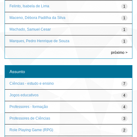
Felinto, Isabela de Lima
1
Maceno, Débora Padilha da Silva
1
Machado, Samuel Cesar
1
Marques, Pedro Henrique de Souza
1
próximo >
Assunto
Ciências - estudo e ensino
7
Jogos educativos
4
Professores - formação
4
Professores de Ciências
3
Role Playing Game (RPG)
2