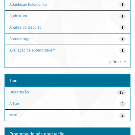
Adaptação holomórfica
1
Agricultura
1
Análise do discurso
1
Aprendizagem
1
Avaliação de aprendizagem
1
próximo >
Tipo
Dissertação
13
Artigo
2
Tese
2
Programa de pós-graduação