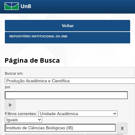
Skip
Voltar
navigation
REPOSITÓRIO INSTITUCIONAL DA UNB
Página de Busca
Buscar em:
por
Filtros correntes: