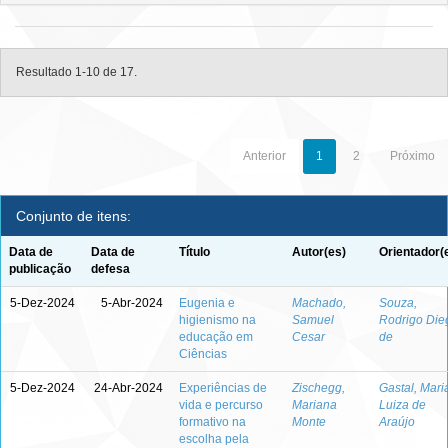
Resultado 1-10 de 17.
Anterior
1
2
Próximo
Conjunto de itens:
Data de
Data de
Título
Autor(es)
Orientador(
publicação
defesa
5-Dez-2024
5-Abr-2024
Eugenia e
Machado,
Souza,
higienismo na
Samuel
Rodrigo Die
educação em
Cesar
de
Ciências
5-Dez-2024
24-Abr-2024
Experiências de
Zischegg,
Gastal, Mari
vida e percurso
Mariana
Luiza de
formativo na
Monte
Araújo
escolha pela