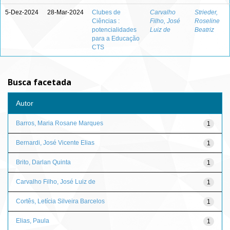
5-Dez-2024
28-Mar-2024
Clubes de
Carvalho
Strieder,
Ciências :
Filho, José
Roseline
potencialidades
Luiz de
Beatriz
para a Educação
CTS
Busca facetada
Autor
Barros, Maria Rosane Marques
1
Bernardi, José Vicente Elias
1
Brito, Darlan Quinta
1
Carvalho Filho, José Luiz de
1
Cortês, Letícia Silveira Barcelos
1
Elias, Paula
1