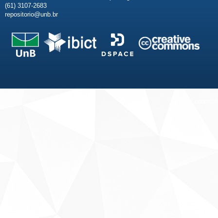
(61) 3107-2683
repositorio@unb.br
Fale conosco
Sobre