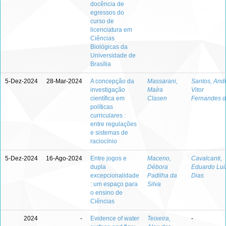
docência de
egressos do
curso de
licenciatura em
Ciências
Biológicas da
Universidade de
Brasília
5-Dez-2024
28-Mar-2024
A concepção da
Massarani,
Santos, And
investigação
Maíra
Vitor
científica em
Clasen
Fernandes 
políticas
curriculares :
entre regulações
e sistemas de
raciocínio
5-Dez-2024
16-Ago-2024
Entre jogos e
Maceno,
Cavalcanti,
dupla
Débora
Eduardo Lui
excepcionalidade
Padilha da
Dias
: um espaço para
Silva
o ensino de
Ciências
2024
-
Evidence of water
Teixeira,
-