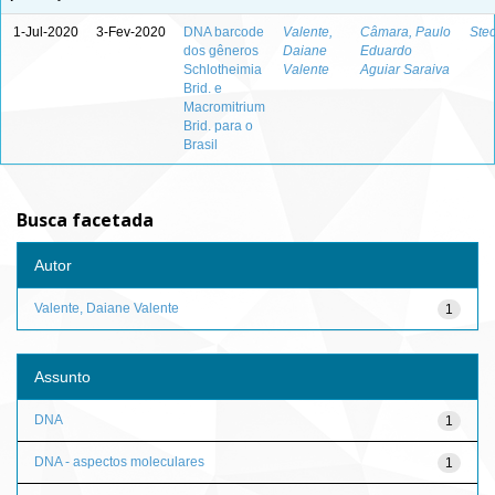
1-Jul-2020
3-Fev-2020
DNA barcode
Valente,
Câmara, Paulo
Stec
dos gêneros
Daiane
Eduardo
Schlotheimia
Valente
Aguiar Saraiva
Brid. e
Macromitrium
Brid. para o
Brasil
Busca facetada
Autor
Valente, Daiane Valente
1
Assunto
DNA
1
DNA - aspectos moleculares
1