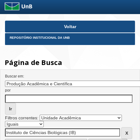
Skip
Voltar
navigation
REPOSITÓRIO INSTITUCIONAL DA UNB
Página de Busca
Buscar em:
por
Filtros correntes: