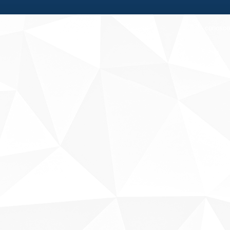
Fale conosco
Sobre