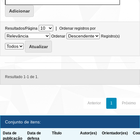
|
Resultados/Página
Ordenar registros por
Ordenar
Registro(s)
Resultado 1-1 de 1.
Anterior
1
Próximo
Conjunto de itens:
Data de
Data de
Título
Autor(es)
Orientador(es)
Coo
publicação
defesa