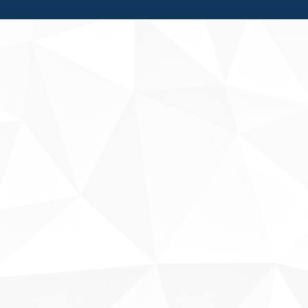
Fale conosco
Sobre