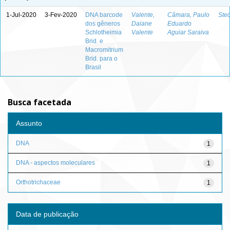
1-Jul-2020
3-Fev-2020
DNA barcode
Valente,
Câmara, Paulo
Stec
dos gêneros
Daiane
Eduardo
Schlotheimia
Valente
Aguiar Saraiva
Brid. e
Macromitrium
Brid. para o
Brasil
Busca facetada
Assunto
DNA
1
DNA - aspectos moleculares
1
Orthotrichaceae
1
Data de publicação