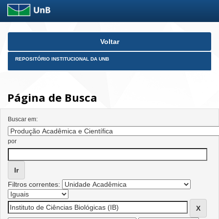
Skip
Voltar
navigation
REPOSITÓRIO INSTITUCIONAL DA UNB
Página de Busca
Buscar em:
por
Filtros correntes: