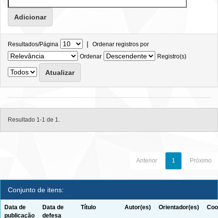
|
Resultados/Página
Ordenar registros por
Ordenar
Registro(s)
Resultado 1-1 de 1.
Anterior
1
Próximo
Conjunto de itens:
Data de
Data de
Título
Autor(es)
Orientador(es)
Coo
publicação
defesa