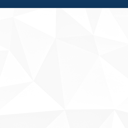
Fale conosco
Sobre