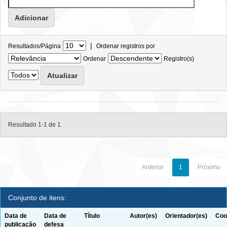
|
Resultados/Página
Ordenar registros por
Ordenar
Registro(s)
Resultado 1-1 de 1.
Anterior
1
Próximo
Conjunto de itens:
Data de
Data de
Título
Autor(es)
Orientador(es)
Coo
publicação
defesa