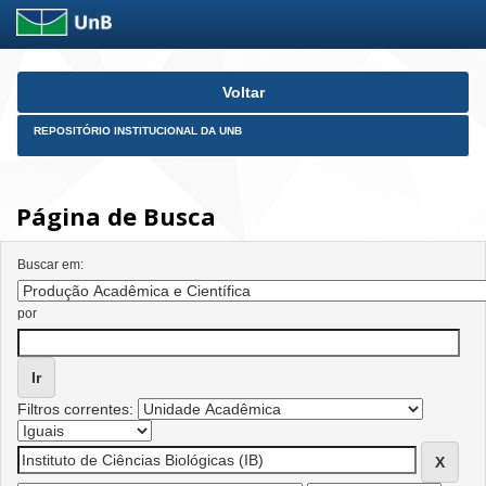
Skip
Voltar
navigation
REPOSITÓRIO INSTITUCIONAL DA UNB
Página de Busca
Buscar em:
por
Filtros correntes: