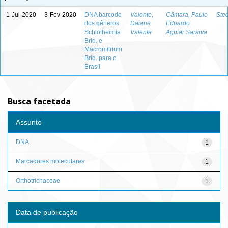
1-Jul-2020
3-Fev-2020
DNA barcode
Valente,
Câmara, Paulo
Stec
dos gêneros
Daiane
Eduardo
Schlotheimia
Valente
Aguiar Saraiva
Brid. e
Macromitrium
Brid. para o
Brasil
Busca facetada
Assunto
DNA
1
Marcadores moleculares
1
Orthotrichaceae
1
Data de publicação