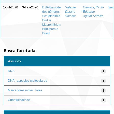
1-Jul-2020
3-Fev-2020
DNA barcode
Valente,
Câmara, Paulo
Stec
dos gêneros
Daiane
Eduardo
Schlotheimia
Valente
Aguiar Saraiva
Brid. e
Macromitrium
Brid. para o
Brasil
Busca facetada
Assunto
DNA
1
DNA - aspectos moleculares
1
Marcadores moleculares
1
Orthotrichaceae
1