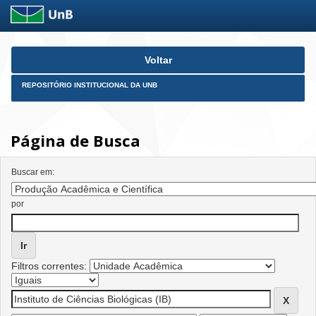
Skip
Voltar
navigation
REPOSITÓRIO INSTITUCIONAL DA UNB
Página de Busca
Buscar em:
por
Filtros correntes: