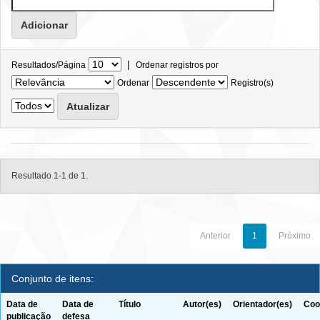
|
Resultados/Página
Ordenar registros por
Ordenar
Registro(s)
Resultado 1-1 de 1.
Anterior
1
Próximo
Conjunto de itens:
Data de
Data de
Título
Autor(es)
Orientador(es)
Coo
publicação
defesa