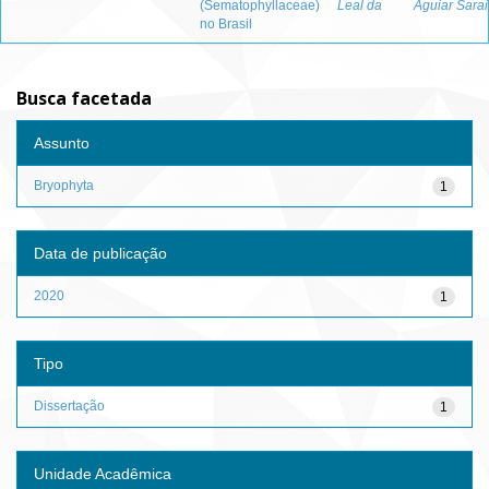
(Sematophyllaceae)
Leal da
Aguiar Sara
no Brasil
Busca facetada
Assunto
Bryophyta
1
Data de publicação
2020
1
Tipo
Dissertação
1
Unidade Acadêmica