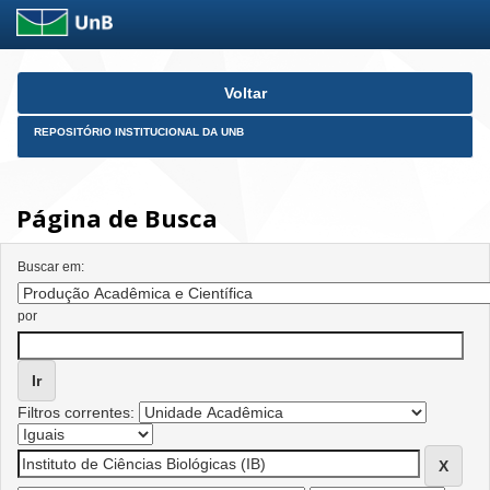
Skip
Voltar
navigation
REPOSITÓRIO INSTITUCIONAL DA UNB
Página de Busca
Buscar em:
por
Filtros correntes: