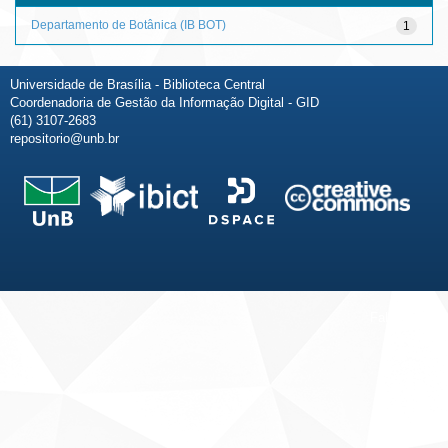
Departamento de Botânica (IB BOT)
1
Universidade de Brasília - Biblioteca Central
Coordenadoria de Gestão da Informação Digital - GID
(61) 3107-2683
repositorio@unb.br
Fale conosco
Sobre