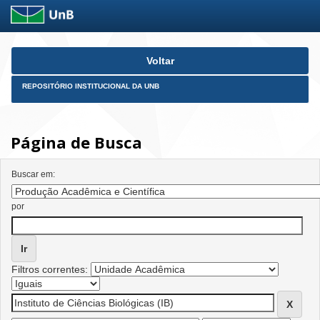
Skip
Voltar
navigation
REPOSITÓRIO INSTITUCIONAL DA UNB
Página de Busca
Buscar em:
por
Filtros correntes: