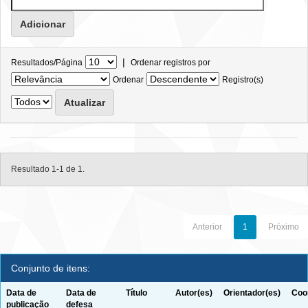
|
Resultados/Página
Ordenar registros por
Ordenar
Registro(s)
Resultado 1-1 de 1.
Anterior
1
Próximo
Conjunto de itens:
Data de
Data de
Título
Autor(es)
Orientador(es)
Coo
publicação
defesa