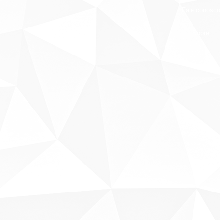
Fale conosco
Sobre