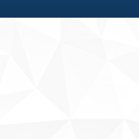
Fale conosco
Sobre