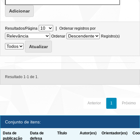
|
Resultados/Página
Ordenar registros por
Ordenar
Registro(s)
Resultado 1-1 de 1.
Anterior
1
Próximo
Conjunto de itens:
Data de
Data de
Título
Autor(es)
Orientador(es)
Coo
publicação
defesa