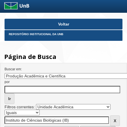
Skip
Voltar
navigation
REPOSITÓRIO INSTITUCIONAL DA UNB
Página de Busca
Buscar em:
por
Filtros correntes: