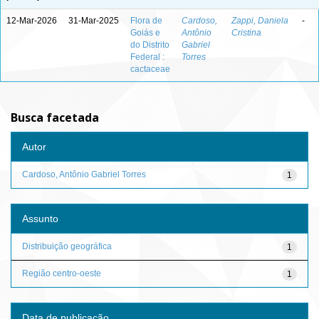
12-Mar-2026
31-Mar-2025
Flora de
Cardoso,
Zappi, Daniela
-
Goiás e
Antônio
Cristina
do Distrito
Gabriel
Federal :
Torres
cactaceae
Busca facetada
Autor
Cardoso, Antônio Gabriel Torres
1
Assunto
Distribuição geográfica
1
Região centro-oeste
1
Data de publicação