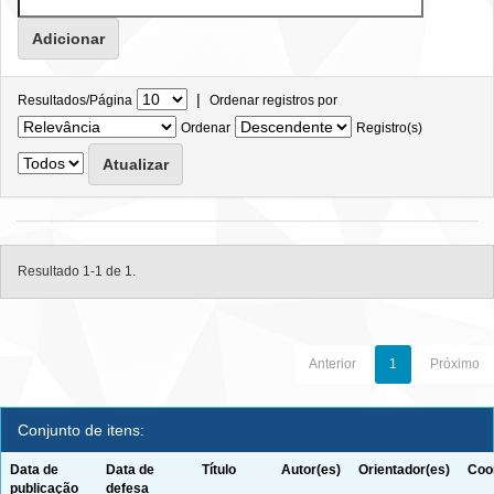
|
Resultados/Página
Ordenar registros por
Ordenar
Registro(s)
Resultado 1-1 de 1.
Anterior
1
Próximo
Conjunto de itens:
Data de
Data de
Título
Autor(es)
Orientador(es)
Coo
publicação
defesa