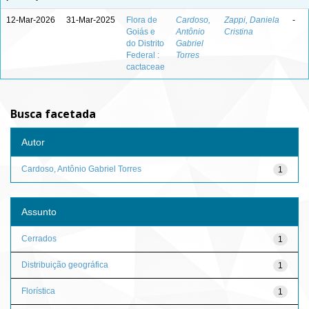
12-Mar-2026
31-Mar-2025
Flora de
Cardoso,
Zappi, Daniela
-
Goiás e
Antônio
Cristina
do Distrito
Gabriel
Federal :
Torres
cactaceae
Busca facetada
Autor
Cardoso, Antônio Gabriel Torres
1
Assunto
Cerrados
1
Distribuição geográfica
1
Florística
1