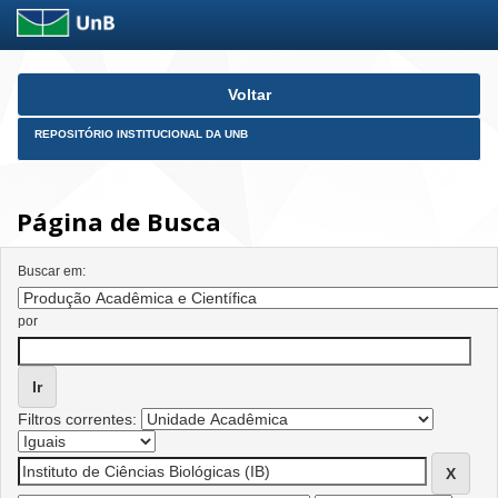
Skip
Voltar
navigation
REPOSITÓRIO INSTITUCIONAL DA UNB
Página de Busca
Buscar em:
por
Filtros correntes: