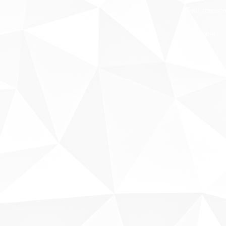
Fale conosco
Sobre