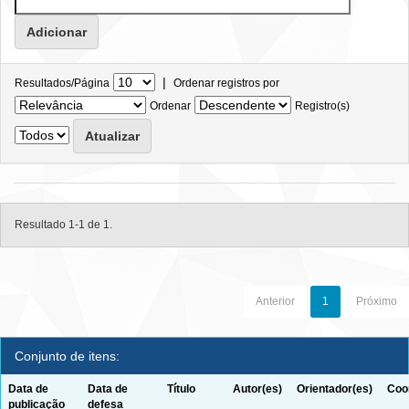
|
Resultados/Página
Ordenar registros por
Ordenar
Registro(s)
Resultado 1-1 de 1.
Anterior
1
Próximo
Conjunto de itens:
Data de
Data de
Título
Autor(es)
Orientador(es)
Coo
publicação
defesa