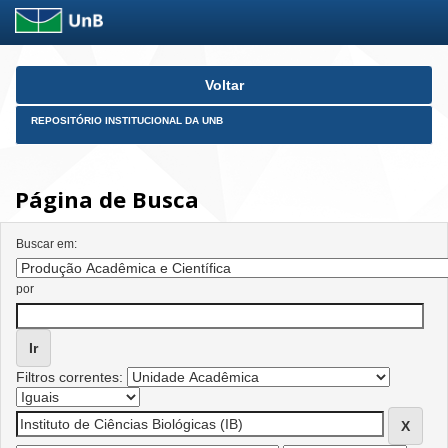
Skip
Voltar
navigation
REPOSITÓRIO INSTITUCIONAL DA UNB
Página de Busca
Buscar em:
por
Filtros correntes: