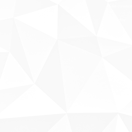
Fale conosco
Sobre