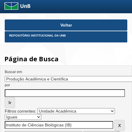
Skip
Voltar
navigation
REPOSITÓRIO INSTITUCIONAL DA UNB
Página de Busca
Buscar em:
por
Filtros correntes: