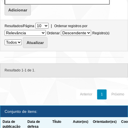
|
Resultados/Página
Ordenar registros por
Ordenar
Registro(s)
Resultado 1-1 de 1.
Anterior
1
Próximo
Conjunto de itens:
Data de
Data de
Título
Autor(es)
Orientador(es)
Coo
publicação
defesa