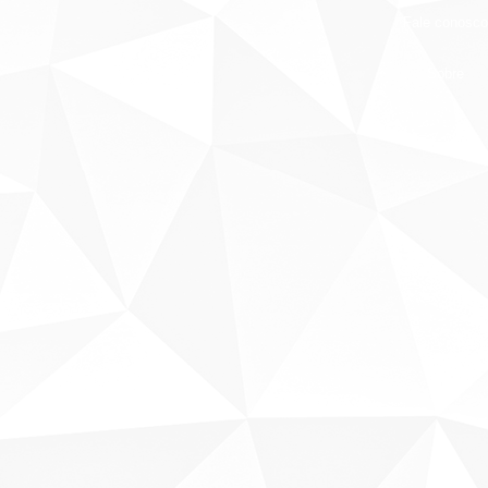
Fale conosco
Sobre