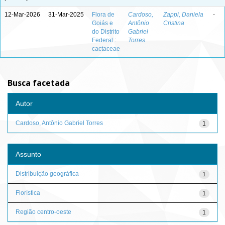
12-Mar-2026
31-Mar-2025
Flora de
Cardoso,
Zappi, Daniela
-
Goiás e
Antônio
Cristina
do Distrito
Gabriel
Federal :
Torres
cactaceae
Busca facetada
Autor
Cardoso, Antônio Gabriel Torres
1
Assunto
Distribuição geográfica
1
Florística
1
Região centro-oeste
1