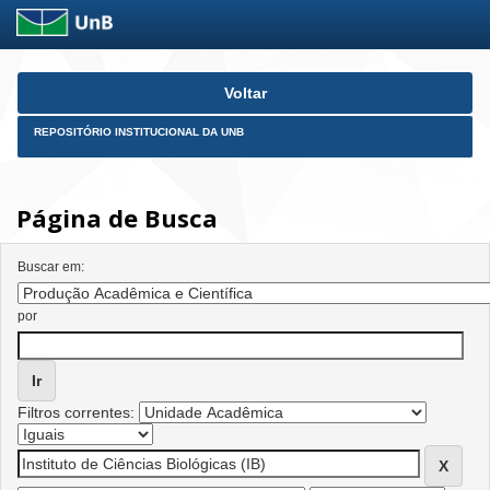
Skip
Voltar
navigation
REPOSITÓRIO INSTITUCIONAL DA UNB
Página de Busca
Buscar em:
por
Filtros correntes: