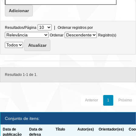
|
Resultados/Página
Ordenar registros por
Ordenar
Registro(s)
Resultado 1-1 de 1.
Anterior
1
Próximo
Conjunto de itens:
Data de
Data de
Título
Autor(es)
Orientador(es)
Coo
publicação
defesa