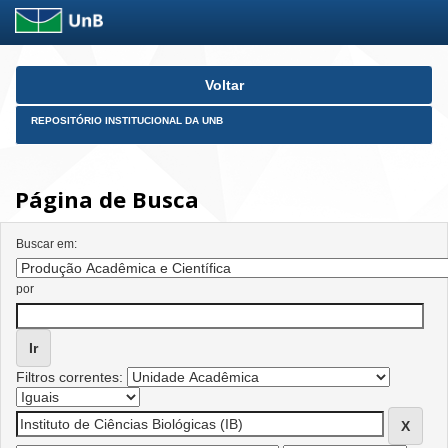
Skip
Voltar
navigation
REPOSITÓRIO INSTITUCIONAL DA UNB
Página de Busca
Buscar em:
por
Filtros correntes: