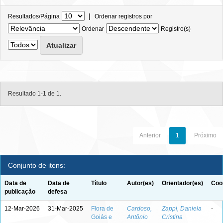
|
Resultados/Página
Ordenar registros por
Ordenar
Registro(s)
Resultado 1-1 de 1.
Anterior
1
Próximo
Conjunto de itens:
Data de
Data de
Título
Autor(es)
Orientador(es)
Coo
publicação
defesa
12-Mar-2026
31-Mar-2025
Flora de
Cardoso,
Zappi, Daniela
-
Goiás e
Antônio
Cristina