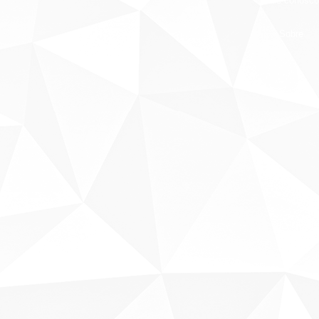
Fale conosco
Sobre