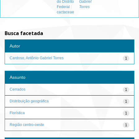
do Distrito
Gabriel
Federal :
Torres
cactaceae
Busca facetada
Autor
Cardoso, Antônio Gabriel Torres
1
Assunto
Cerrados
1
Distribuição geográfica
1
Florística
1
Região centro-oeste
1