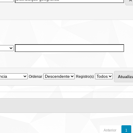
Ordenar
Registro(s)
Anterior
1