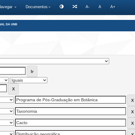
Navegar
Documentos
A-
A
A+
NAL DA UNB