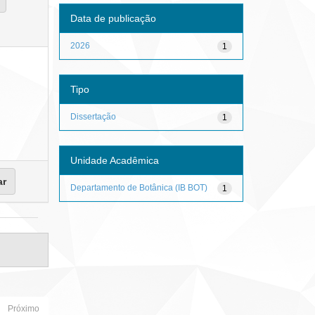
Data de publicação
2026
1
Tipo
Dissertação
1
Unidade Acadêmica
Departamento de Botânica (IB BOT)
1
Próximo