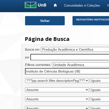
Comunidades e Coleções
Skip
REPOSITÓRIO INSTITUCIO
Voltar
navigation
Página de Busca
Buscar em:
por
Filtros correntes: