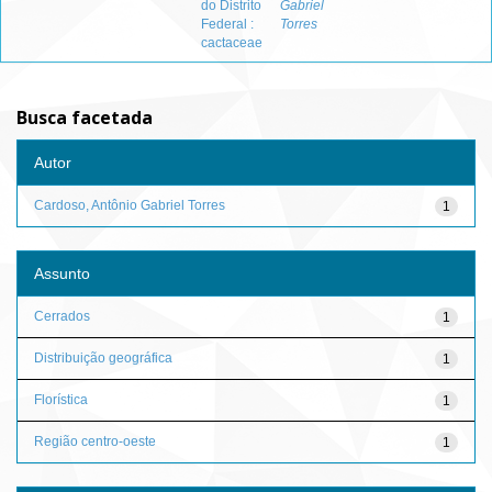
do Distrito
Gabriel
Federal :
Torres
cactaceae
Busca facetada
Autor
Cardoso, Antônio Gabriel Torres
1
Assunto
Cerrados
1
Distribuição geográfica
1
Florística
1
Região centro-oeste
1