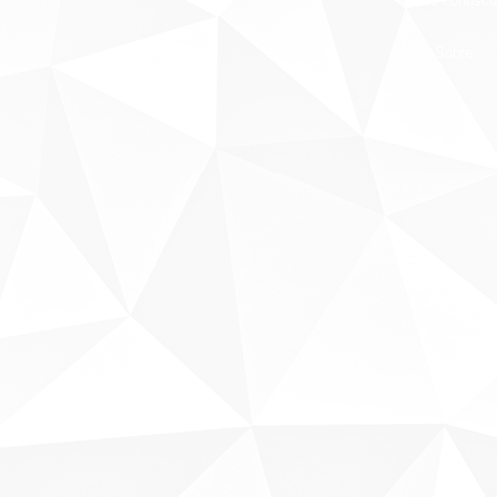
Fale conosco
Sobre