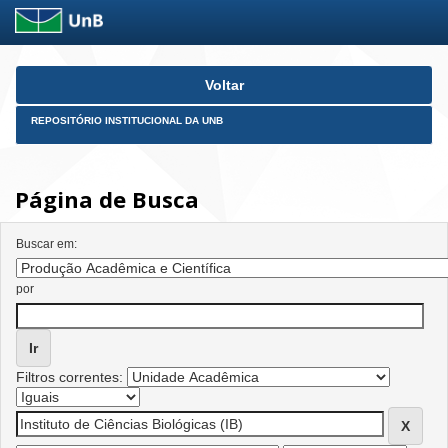
Skip
Voltar
navigation
REPOSITÓRIO INSTITUCIONAL DA UNB
Página de Busca
Buscar em:
por
Filtros correntes: