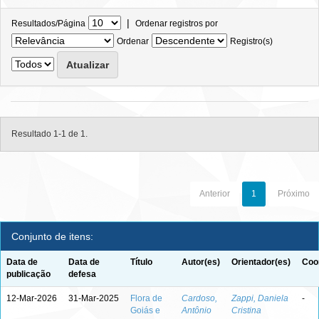
|
Resultados/Página
Ordenar registros por
Ordenar
Registro(s)
Resultado 1-1 de 1.
Anterior
1
Próximo
Conjunto de itens:
Data de
Data de
Título
Autor(es)
Orientador(es)
Coo
publicação
defesa
12-Mar-2026
31-Mar-2025
Flora de
Cardoso,
Zappi, Daniela
-
Goiás e
Antônio
Cristina