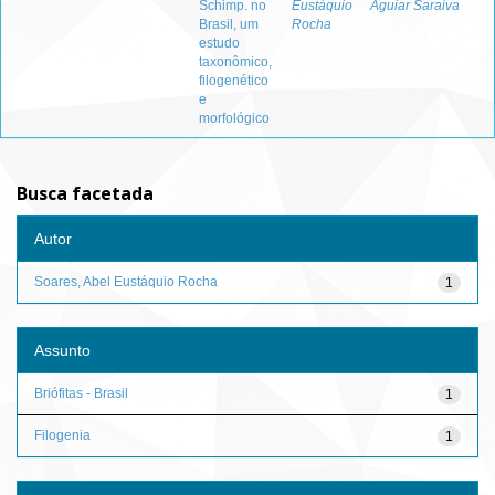
Schimp. no
Eustáquio
Aguiar Saraiva
Brasil, um
Rocha
estudo
taxonômico,
filogenético
e
morfológico
Busca facetada
Autor
Soares, Abel Eustáquio Rocha
1
Assunto
Briófitas - Brasil
1
Filogenia
1