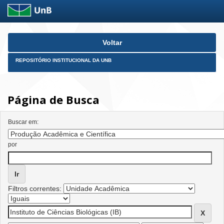
Skip
Voltar
navigation
REPOSITÓRIO INSTITUCIONAL DA UNB
Página de Busca
Buscar em:
por
Filtros correntes: