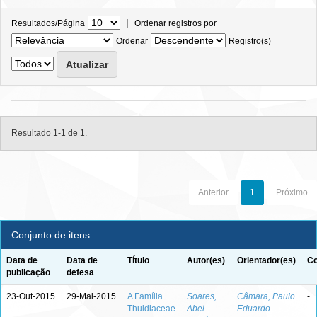
|
Resultados/Página
Ordenar registros por
Ordenar
Registro(s)
Resultado 1-1 de 1.
Anterior
1
Próximo
Conjunto de itens:
Data de
Data de
Título
Autor(es)
Orientador(es)
Co
publicação
defesa
23-Out-2015
29-Mai-2015
A Família
Soares,
Câmara, Paulo
-
Thuidiaceae
Abel
Eduardo