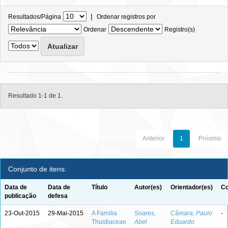
|
Resultados/Página
Ordenar registros por
Ordenar
Registro(s)
Resultado 1-1 de 1.
Anterior
1
Próximo
Conjunto de itens:
Data de
Data de
Título
Autor(es)
Orientador(es)
Co
publicação
defesa
23-Out-2015
29-Mai-2015
A Família
Soares,
Câmara, Paulo
-
Thuidiaceae
Abel
Eduardo