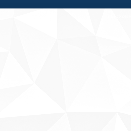
Fale conosco
Sobre