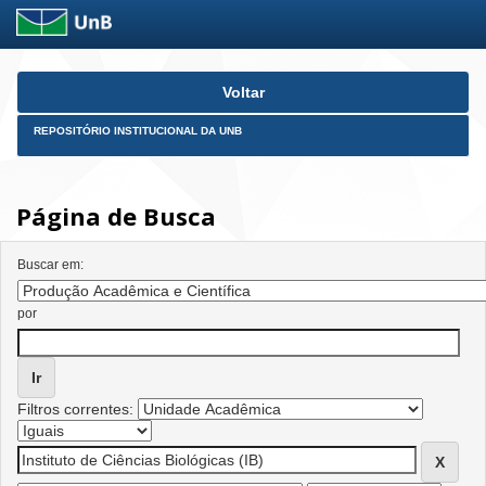
Skip
Voltar
navigation
REPOSITÓRIO INSTITUCIONAL DA UNB
Página de Busca
Buscar em:
por
Filtros correntes: