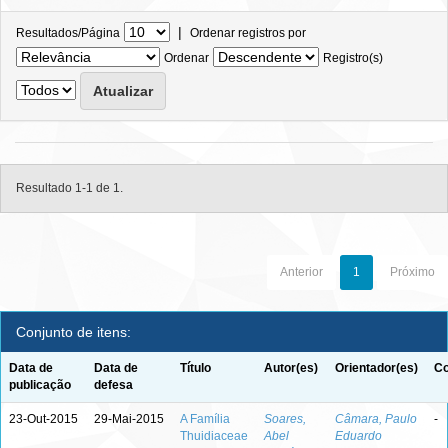
|
Resultados/Página
Ordenar registros por
Ordenar
Registro(s)
Resultado 1-1 de 1.
Anterior
1
Próximo
Conjunto de itens:
Data de
Data de
Título
Autor(es)
Orientador(es)
Co
publicação
defesa
23-Out-2015
29-Mai-2015
A Família
Soares,
Câmara, Paulo
-
Thuidiaceae
Abel
Eduardo