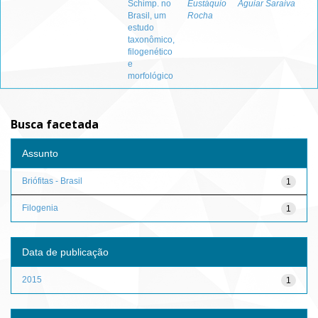
Schimp. no
Eustáquio
Aguiar Saraiva
Brasil, um
Rocha
estudo
taxonômico,
filogenético
e
morfológico
Busca facetada
Assunto
Briófitas - Brasil
1
Filogenia
1
Data de publicação
2015
1