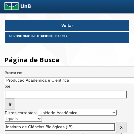
Skip
Voltar
navigation
REPOSITÓRIO INSTITUCIONAL DA UNB
Página de Busca
Buscar em:
por
Filtros correntes: