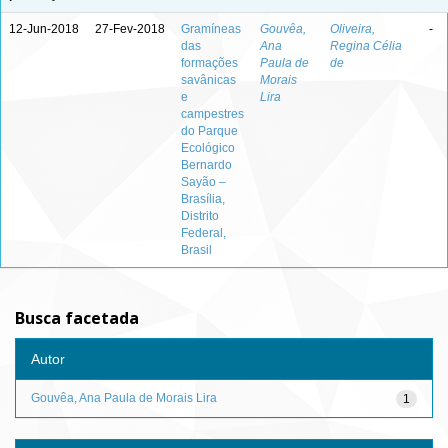
12-Jun-2018
27-Fev-2018
Gramíneas
Gouvêa,
Oliveira,
-
das
Ana
Regina Célia
formações
Paula de
de
savânicas
Morais
e
Lira
campestres
do Parque
Ecológico
Bernardo
Sayão –
Brasília,
Distrito
Federal,
Brasil
Busca facetada
Autor
Gouvêa, Ana Paula de Morais Lira
1