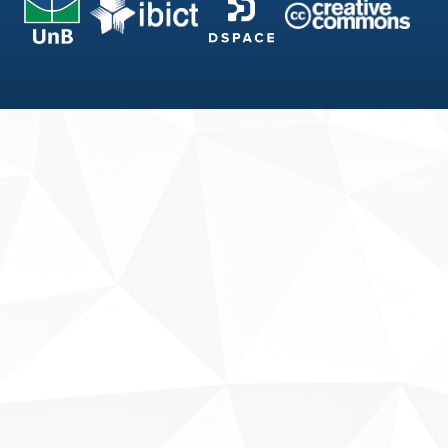
Fale conosco
Sobre