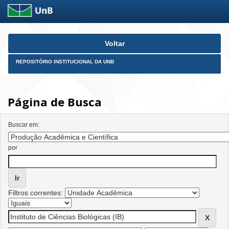
Skip
Voltar
navigation
REPOSITÓRIO INSTITUCIONAL DA UNB
Página de Busca
Buscar em:
por
Filtros correntes: