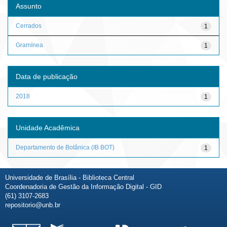
Assunto
Cerrados
1
Gramínea
1
Data de publicação
2018
1
Unidade Acadêmica
Departamento de Botânica (IB BOT)
1
Universidade de Brasília - Biblioteca Central
Coordenadoria de Gestão da Informação Digital - GID
(61) 3107-2683
repositorio@unb.br