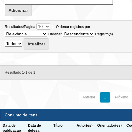
|
Resultados/Página
Ordenar registros por
Ordenar
Registro(s)
Resultado 1-1 de 1.
Anterior
1
Próximo
Conjunto de itens:
Data de
Data de
Título
Autor(es)
Orientador(es)
Coo
publicação
defesa