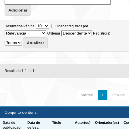
|
Resultados/Página
Ordenar registros por
Ordenar
Registro(s)
Resultado 1-1 de 1.
Anterior
1
Próximo
Conjunto de itens:
Data de
Data de
Título
Autor(es)
Orientador(es)
Coo
publicação
defesa