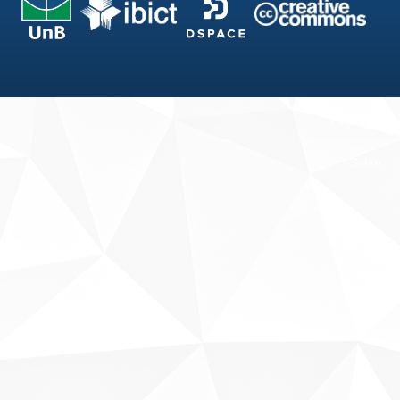
Fale conosco
Sobre