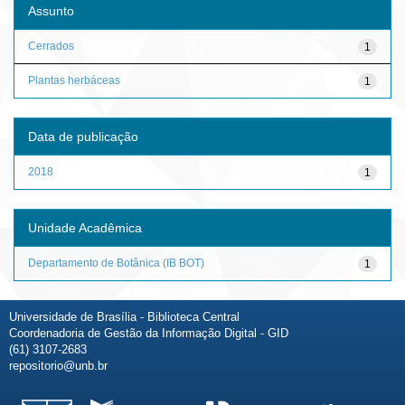
Assunto
Cerrados
1
Plantas herbáceas
1
Data de publicação
2018
1
Unidade Acadêmica
Departamento de Botânica (IB BOT)
1
Universidade de Brasília - Biblioteca Central
Coordenadoria de Gestão da Informação Digital - GID
(61) 3107-2683
repositorio@unb.br