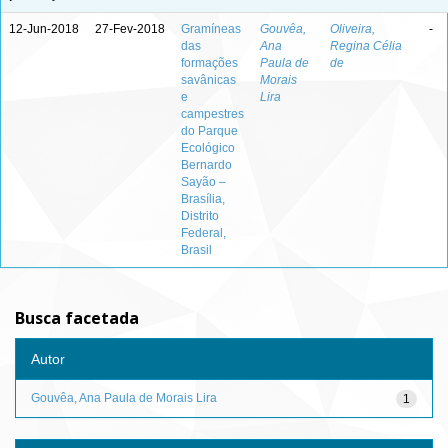
12-Jun-2018
27-Fev-2018
Gramíneas
Gouvêa,
Oliveira,
-
das
Ana
Regina Célia
formações
Paula de
de
savânicas
Morais
e
Lira
campestres
do Parque
Ecológico
Bernardo
Sayão –
Brasília,
Distrito
Federal,
Brasil
Busca facetada
Autor
Gouvêa, Ana Paula de Morais Lira
1