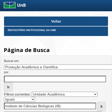
Skip
Voltar
navigation
REPOSITÓRIO INSTITUCIONAL DA UNB
Página de Busca
Buscar em:
por
Filtros correntes: