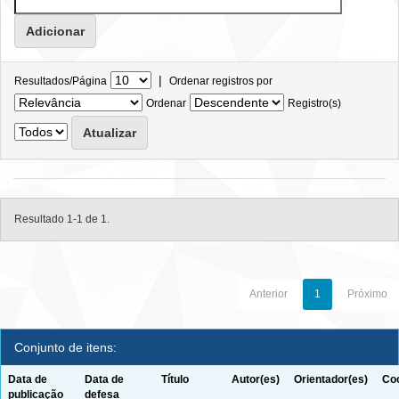
|
Resultados/Página
Ordenar registros por
Ordenar
Registro(s)
Resultado 1-1 de 1.
Anterior
1
Próximo
Conjunto de itens:
Data de
Data de
Título
Autor(es)
Orientador(es)
Coo
publicação
defesa