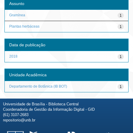
Assunto
Gramínea
1
Plantas herbáceas
1
Data de publicação
2018
1
Unidade Acadêmica
Departamento de Botânica (IB BOT)
1
Universidade de Brasília - Biblioteca Central
Coordenadoria de Gestão da Informação Digital - GID
(61) 3107-2683
repositorio@unb.br