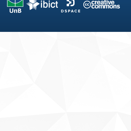
Fale conosco
Sobre