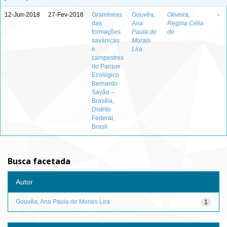
12-Jun-2018
27-Fev-2018
Gramíneas
Gouvêa,
Oliveira,
-
das
Ana
Regina Célia
formações
Paula de
de
savânicas
Morais
e
Lira
campestres
do Parque
Ecológico
Bernardo
Sayão –
Brasília,
Distrito
Federal,
Brasil
Busca facetada
Autor
Gouvêa, Ana Paula de Morais Lira
1