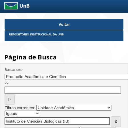
Skip
Voltar
navigation
REPOSITÓRIO INSTITUCIONAL DA UNB
Página de Busca
Buscar em:
por
Filtros correntes: