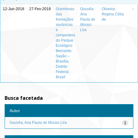
12-Jun-2018
27-Fev-2018
Gramíneas
Gouvêa,
Oliveira,
-
das
Ana
Regina Célia
formações
Paula de
de
savânicas
Morais
e
Lira
campestres
do Parque
Ecológico
Bernardo
Sayão –
Brasília,
Distrito
Federal,
Brasil
Busca facetada
Autor
Gouvêa, Ana Paula de Morais Lira
1