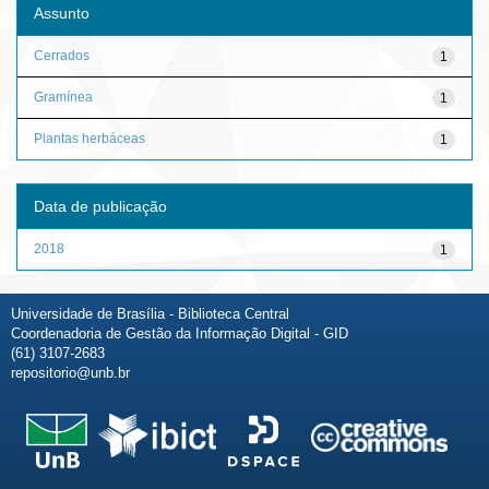
Assunto
Cerrados
1
Gramínea
1
Plantas herbáceas
1
Data de publicação
2018
1
Universidade de Brasília - Biblioteca Central
Coordenadoria de Gestão da Informação Digital - GID
(61) 3107-2683
repositorio@unb.br