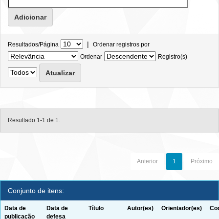
|
Resultados/Página
Ordenar registros por
Ordenar
Registro(s)
Resultado 1-1 de 1.
Anterior
1
Próximo
Conjunto de itens:
Data de
Data de
Título
Autor(es)
Orientador(es)
Coo
publicação
defesa