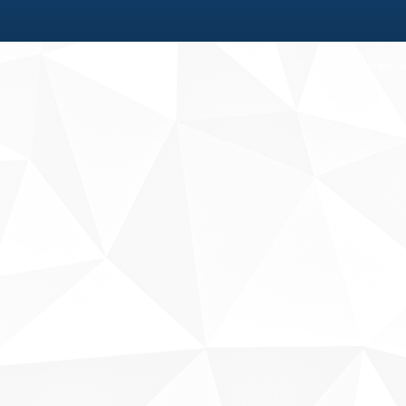
Fale conosco
Sobre