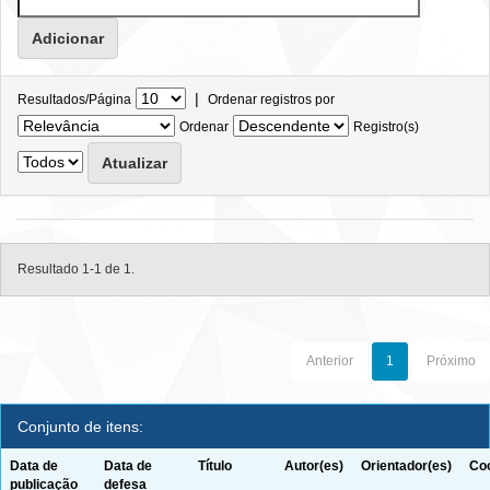
|
Resultados/Página
Ordenar registros por
Ordenar
Registro(s)
Resultado 1-1 de 1.
Anterior
1
Próximo
Conjunto de itens:
Data de
Data de
Título
Autor(es)
Orientador(es)
Coo
publicação
defesa