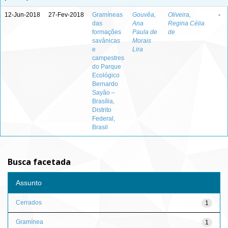
12-Jun-2018
27-Fev-2018
Gramíneas
Gouvêa,
Oliveira,
-
das
Ana
Regina Célia
formações
Paula de
de
savânicas
Morais
e
Lira
campestres
do Parque
Ecológico
Bernardo
Sayão –
Brasília,
Distrito
Federal,
Brasil
Busca facetada
Assunto
Cerrados
1
Gramínea
1