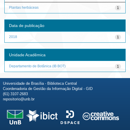
Plantas herbáceas
1
Data de publicação
2018
1
Unidade Acadêmica
Departamento de Botânica (IB BOT)
1
Universidade de Brasília - Biblioteca Central
Coordenadoria de Gestão da Informação Digital - GID
(61) 3107-2683
repositorio@unb.br