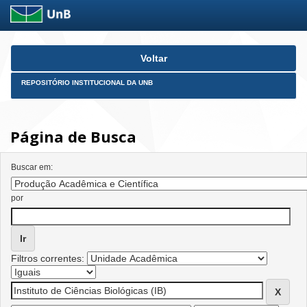
Skip
Voltar
navigation
REPOSITÓRIO INSTITUCIONAL DA UNB
Página de Busca
Buscar em:
por
Filtros correntes: