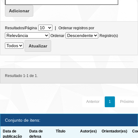
|
Resultados/Página
Ordenar registros por
Ordenar
Registro(s)
Resultado 1-1 de 1.
Anterior
1
Próximo
Conjunto de itens:
Data de
Data de
Título
Autor(es)
Orientador(es)
Coo
publicação
defesa