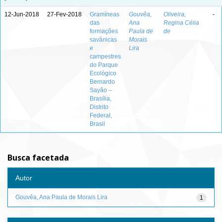
12-Jun-2018
27-Fev-2018
Gramíneas
Gouvêa,
Oliveira,
-
das
Ana
Regina Célia
formações
Paula de
de
savânicas
Morais
e
Lira
campestres
do Parque
Ecológico
Bernardo
Sayão –
Brasília,
Distrito
Federal,
Brasil
Busca facetada
Autor
Gouvêa, Ana Paula de Morais Lira
1