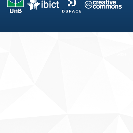
Fale conosco
Sobre