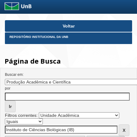
Skip
Voltar
navigation
REPOSITÓRIO INSTITUCIONAL DA UNB
Página de Busca
Buscar em:
por
Filtros correntes: