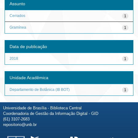
Assunto
Cerrados
1
Gramínea
1
Data de publicação
2018
1
Unidade Acadêmica
Departamento de Botânica (IB BOT)
1
Universidade de Brasília - Biblioteca Central
Coordenadoria de Gestão da Informação Digital - GID
(61) 3107-2683
repositorio@unb.br