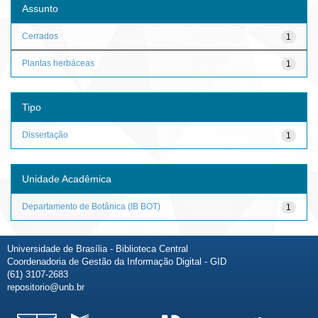
Assunto
Cerrados
1
Plantas herbáceas
1
Tipo
Dissertação
1
Unidade Acadêmica
Departamento de Botânica (IB BOT)
1
Universidade de Brasília - Biblioteca Central
Coordenadoria de Gestão da Informação Digital - GID
(61) 3107-2683
repositorio@unb.br