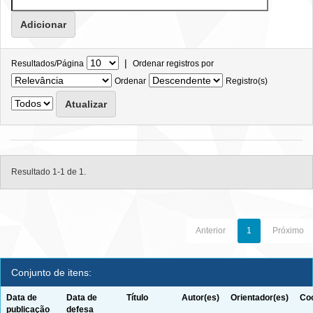
|
Resultados/Página
Ordenar registros por
Ordenar
Registro(s)
Resultado 1-1 de 1.
Anterior
1
Próximo
Conjunto de itens:
Data de
Data de
Título
Autor(es)
Orientador(es)
Coo
publicação
defesa