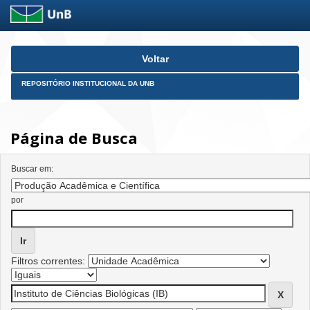
Skip
Voltar
navigation
REPOSITÓRIO INSTITUCIONAL DA UNB
Página de Busca
Buscar em:
por
Filtros correntes: