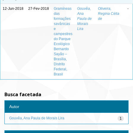
12-Jun-2018
27-Fev-2018
Gramíneas
Gouvêa,
Oliveira,
-
das
Ana
Regina Célia
formações
Paula de
de
savânicas
Morais
e
Lira
campestres
do Parque
Ecológico
Bernardo
Sayão –
Brasília,
Distrito
Federal,
Brasil
Busca facetada
Autor
Gouvêa, Ana Paula de Morais Lira
1