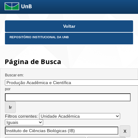
Skip
Voltar
navigation
REPOSITÓRIO INSTITUCIONAL DA UNB
Página de Busca
Buscar em:
por
Filtros correntes: