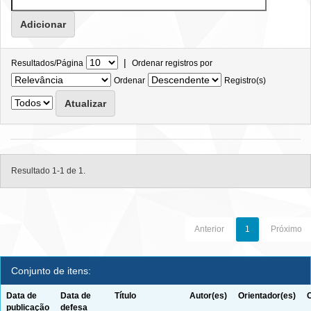
|
Resultados/Página
Ordenar registros por
Ordenar
Registro(s)
Resultado 1-1 de 1.
Anterior
1
Próximo
Conjunto de itens:
Data de
Data de
Título
Autor(es)
Orientador(es)
publicação
defesa