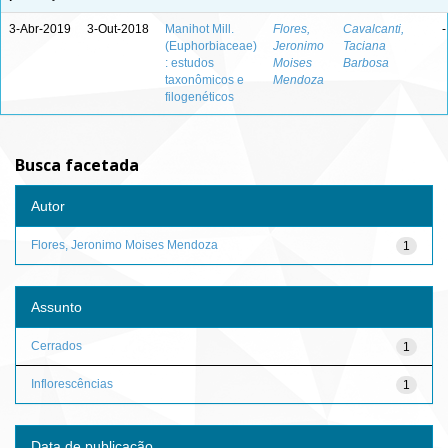
3-Abr-2019
3-Out-2018
Manihot Mill.
Flores,
Cavalcanti,
-
(Euphorbiaceae)
Jeronimo
Taciana
: estudos
Moises
Barbosa
taxonômicos e
Mendoza
filogenéticos
Busca facetada
Autor
Flores, Jeronimo Moises Mendoza
1
Assunto
Cerrados
1
Inflorescências
1
Data de publicação