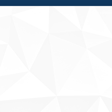
Fale conosco
Sobre