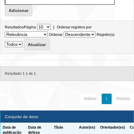
|
Resultados/Página
Ordenar registros por
Ordenar
Registro(s)
Resultado 1-1 de 1.
Anterior
1
Próximo
Conjunto de itens:
Data de
Data de
Título
Autor(es)
Orientador(es)
Co
publicação
defesa