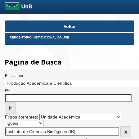
Skip
Voltar
navigation
REPOSITÓRIO INSTITUCIONAL DA UNB
Página de Busca
Buscar em:
por
Filtros correntes: