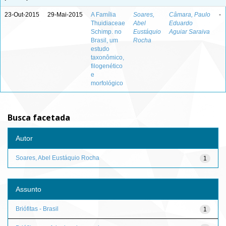
23-Out-2015
29-Mai-2015
A Família
Soares,
Câmara, Paulo
-
Thuidiaceae
Abel
Eduardo
Schimp. no
Eustáquio
Aguiar Saraiva
Brasil, um
Rocha
estudo
taxonômico,
filogenético
e
morfológico
Busca facetada
Autor
Soares, Abel Eustáquio Rocha
1
Assunto
Briófitas - Brasil
1