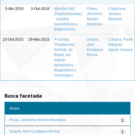
3-Abr-2019
3-Out-2018
Manihot Mill.
Flores,
Cavalcanti,
(Euphorbiaceae)
Jeronimo
Taciana
: estudos
Moises
Barbosa
taxonômicos e
Mendoza
filogenéticos
23-Out-2015
29-Mai-2015
A Família
Soares,
Câmara, Paulo
Thuidiaceae
Abel
Eduardo
Schimp. no
Eustáquio
Aguiar Saraiva
Brasil, um
Rocha
estudo
taxonômico,
filogenético e
morfológico
Busca facetada
Autor
Flores, Jeronimo Moises Mendoza
1
Soares, Abel Eustáquio Rocha
1