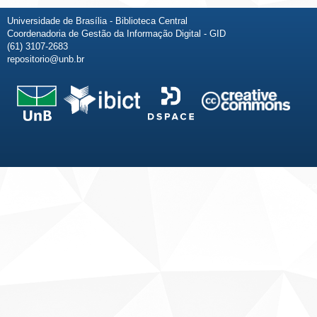
Universidade de Brasília - Biblioteca Central
Coordenadoria de Gestão da Informação Digital - GID
(61) 3107-2683
repositorio@unb.br
Fale conosco
Sobre