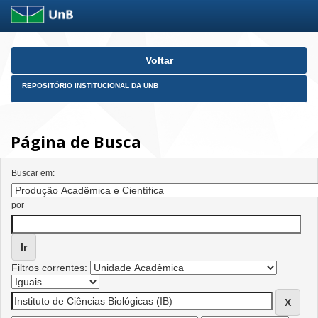
Skip
Voltar
navigation
REPOSITÓRIO INSTITUCIONAL DA UNB
Página de Busca
Buscar em:
por
Filtros correntes: