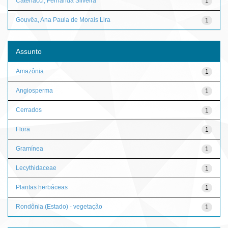
Catenacci, Fernanda Silveira
1
Gouvêa, Ana Paula de Morais Lira
1
Assunto
Amazônia
1
Angiosperma
1
Cerrados
1
Flora
1
Gramínea
1
Lecythidaceae
1
Plantas herbáceas
1
Rondônia (Estado) - vegetação
1