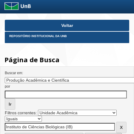
Skip
Voltar
navigation
REPOSITÓRIO INSTITUCIONAL DA UNB
Página de Busca
Buscar em:
por
Filtros correntes: