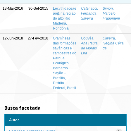
13-Mai-2016
30-Set-2015
Lecythidaceae
Catenacci,
Simon,
poit. na região
Fernanda
Marcelo
do alto Rio
Silveira
Fragomeni
Madeira,
Rondônia
12-Jun-2018
27-Fev-2018
Gramíneas
Gouvêa,
Oliveira,
das formações
Ana Paula
Regina Célia
savânicas e
de Morais
de
campestres do
Lira
Parque
Ecológico
Bernardo
Sayão –
Brasília,
Distrito
Federal, Brasil
Busca facetada
Autor