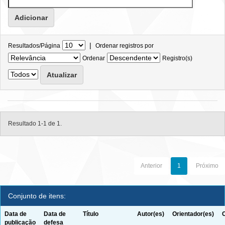
|
Resultados/Página
Ordenar registros por
Ordenar
Registro(s)
Resultado 1-1 de 1.
Anterior
1
Próximo
Conjunto de itens:
Data de
Data de
Título
Autor(es)
Orientador(es)
publicação
defesa