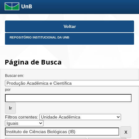
Skip
Voltar
navigation
REPOSITÓRIO INSTITUCIONAL DA UNB
Página de Busca
Buscar em:
por
Filtros correntes: