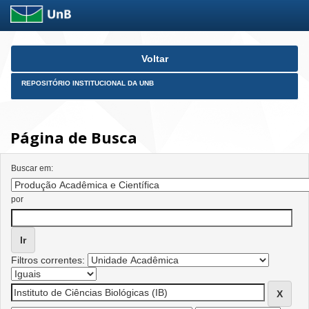
Skip
Voltar
navigation
REPOSITÓRIO INSTITUCIONAL DA UNB
Página de Busca
Buscar em:
por
Filtros correntes: