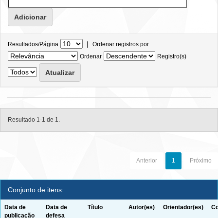
|
Resultados/Página
Ordenar registros por
Ordenar
Registro(s)
Resultado 1-1 de 1.
Anterior
1
Próximo
Conjunto de itens:
Data de
Data de
Título
Autor(es)
Orientador(es)
Co
publicação
defesa