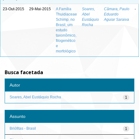
23-Out-2015
29-Mai-2015
A Família
Soares,
Câmara, Paulo
-
Thuidiaceae
Abel
Eduardo
Schimp. no
Eustáquio
Aguiar Saraiva
Brasil, um
Rocha
estudo
taxonômico,
filogenético
e
morfológico
Busca facetada
Autor
Soares, Abel Eustáquio Rocha
1
Assunto
Briófitas - Brasil
1