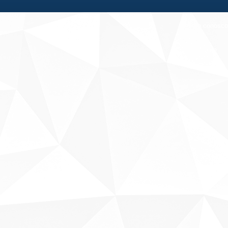
Fale conosco
Sobre