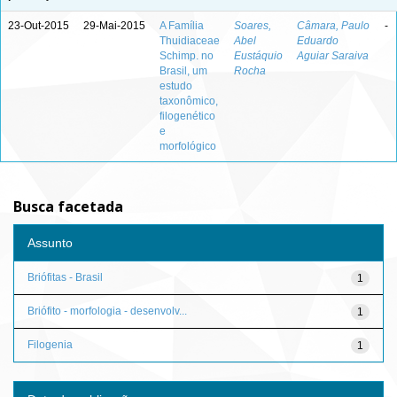
23-Out-2015
29-Mai-2015
A Família
Soares,
Câmara, Paulo
-
Thuidiaceae
Abel
Eduardo
Schimp. no
Eustáquio
Aguiar Saraiva
Brasil, um
Rocha
estudo
taxonômico,
filogenético
e
morfológico
Busca facetada
Assunto
Briófitas - Brasil
1
Briófito - morfologia - desenvolv...
1
Filogenia
1