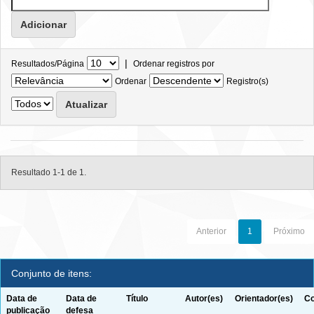
|
Resultados/Página
Ordenar registros por
Ordenar
Registro(s)
Resultado 1-1 de 1.
Anterior
1
Próximo
Conjunto de itens:
Data de
Data de
Título
Autor(es)
Orientador(es)
Co
publicação
defesa