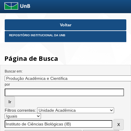
Skip
Voltar
navigation
REPOSITÓRIO INSTITUCIONAL DA UNB
Página de Busca
Buscar em:
por
Filtros correntes: