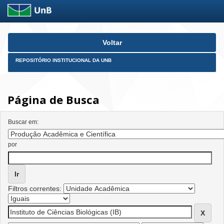
Skip
Voltar
navigation
REPOSITÓRIO INSTITUCIONAL DA UNB
Página de Busca
Buscar em:
por
Filtros correntes: