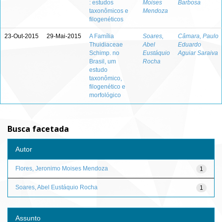
: estudos
Moises
Barbosa
taxonômicos e
Mendoza
filogenéticos
23-Out-2015
29-Mai-2015
A Família
Soares,
Câmara, Paulo
Thuidiaceae
Abel
Eduardo
Schimp. no
Eustáquio
Aguiar Saraiva
Brasil, um
Rocha
estudo
taxonômico,
filogenético e
morfológico
Busca facetada
Autor
Flores, Jeronimo Moises Mendoza
1
Soares, Abel Eustáquio Rocha
1
Assunto