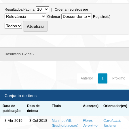
|
Resultados/Página
Ordenar registros por
Ordenar
Registro(s)
Resultado 1-2 de 2.
Anterior
1
Próximo
Conjunto de itens:
Data de
Data de
Título
Autor(es)
Orientador(es)
publicação
defesa
3-Abr-2019
3-Out-2018
Manihot Mill.
Flores,
Cavalcanti,
(Euphorbiaceae)
Jeronimo
Taciana