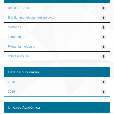
Briófitas - Brasil
1
Briófito - morfologia - desenvolv...
1
Cerrados
1
Filogenia
1
Filogenia molecular
1
Inflorescências
1
Data de publicação
2015
1
2019
1
Unidade Acadêmica