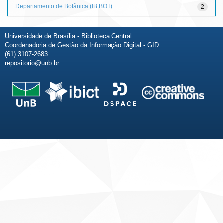
Departamento de Botânica (IB BOT)
2
Universidade de Brasília - Biblioteca Central
Coordenadoria de Gestão da Informação Digital - GID
(61) 3107-2683
repositorio@unb.br
Fale conosco
Sobre