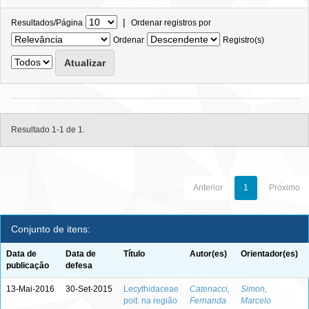
|
Resultados/Página
Ordenar registros por
Ordenar
Registro(s)
Resultado 1-1 de 1.
Anterior
1
Próximo
Conjunto de itens:
Data de
Data de
Título
Autor(es)
Orientador(es)
publicação
defesa
13-Mai-2016
30-Set-2015
Lecythidaceae
Catenacci,
Simon,
poit. na região
Fernanda
Marcelo