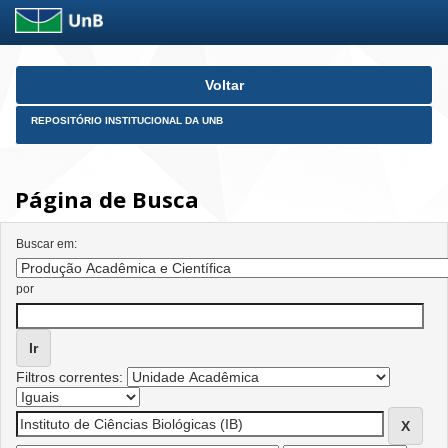
Skip
Voltar
navigation
REPOSITÓRIO INSTITUCIONAL DA UNB
Página de Busca
Buscar em:
por
Filtros correntes: