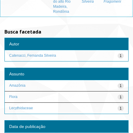
do alto Rio
Silveira
Fragomeni
Madeira,
Rondônia
Busca facetada
Autor
Catenacci, Fernanda Silveira
1
Assunto
Amazônia
1
Flora
1
Lecythidaceae
1
Data de publicação