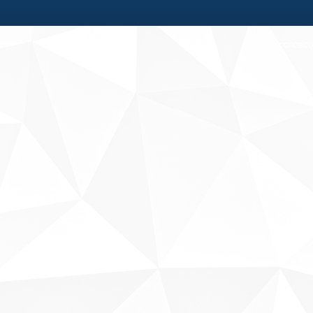
Fale conosco
Sobre