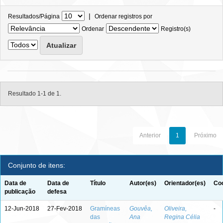
|
Resultados/Página
Ordenar registros por
Ordenar
Registro(s)
Resultado 1-1 de 1.
Anterior
1
Próximo
Conjunto de itens:
Data de
Data de
Título
Autor(es)
Orientador(es)
Coo
publicação
defesa
12-Jun-2018
27-Fev-2018
Gramíneas
Gouvêa,
Oliveira,
-
das
Ana
Regina Célia