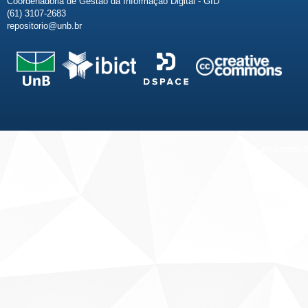
Coordenadoria de Gestão da Informação Digital - GID
(61) 3107-2683
repositorio@unb.br
Fale conosco
Sobre