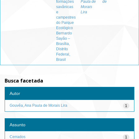
formações
Paula de
de
savânicas
Morais
e
Lira
campestres
do Parque
Ecológico
Bernardo
Sayão –
Brasília,
Distrito
Federal,
Brasil
Busca facetada
Autor
Gouvêa, Ana Paula de Morais Lira
1
Assunto
Cerrados
1