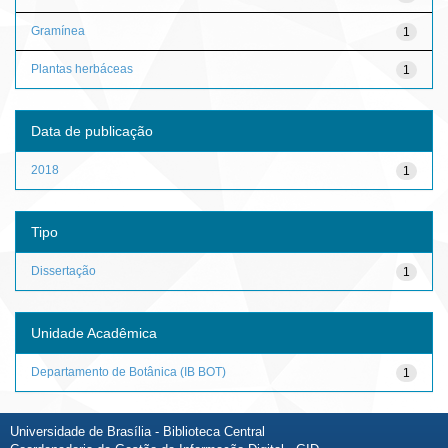
Gramínea
1
Plantas herbáceas
1
Data de publicação
2018
1
Tipo
Dissertação
1
Unidade Acadêmica
Departamento de Botânica (IB BOT)
1
Universidade de Brasília - Biblioteca Central