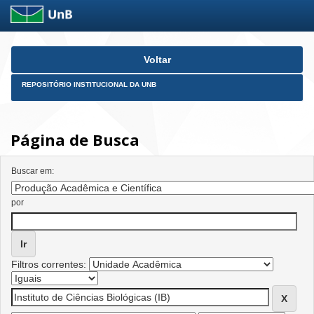
Skip
Voltar
navigation
REPOSITÓRIO INSTITUCIONAL DA UNB
Página de Busca
Buscar em:
por
Filtros correntes: