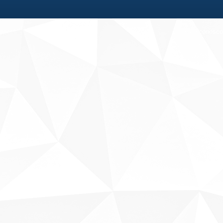
Fale conosco
Sobre