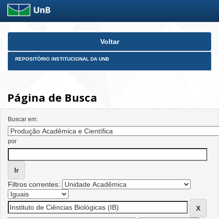
Skip
Voltar
navigation
REPOSITÓRIO INSTITUCIONAL DA UNB
Página de Busca
Buscar em:
por
Filtros correntes: