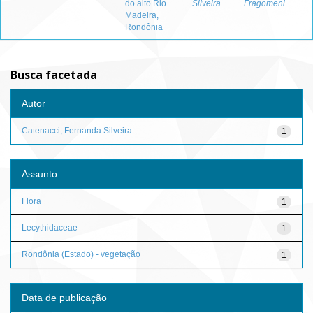
do alto Rio
Silveira
Fragomeni
Madeira,
Rondônia
Busca facetada
Autor
Catenacci, Fernanda Silveira
1
Assunto
Flora
1
Lecythidaceae
1
Rondônia (Estado) - vegetação
1
Data de publicação