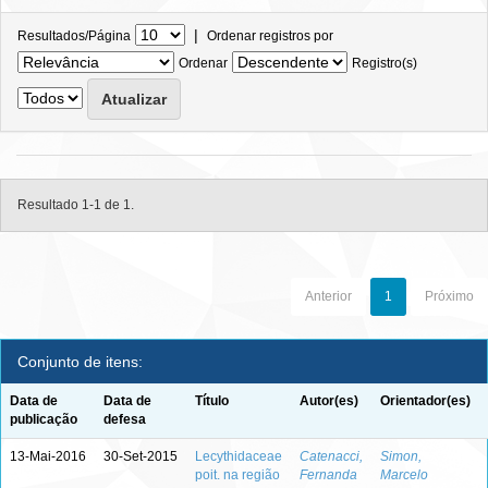
|
Resultados/Página
Ordenar registros por
Ordenar
Registro(s)
Resultado 1-1 de 1.
Anterior
1
Próximo
Conjunto de itens:
Data de
Data de
Título
Autor(es)
Orientador(es)
publicação
defesa
13-Mai-2016
30-Set-2015
Lecythidaceae
Catenacci,
Simon,
poit. na região
Fernanda
Marcelo