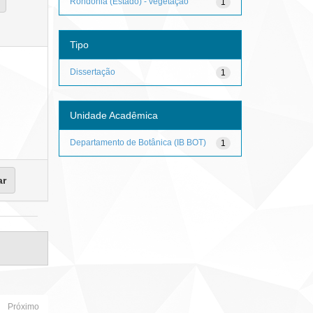
Rondônia (Estado) - vegetação
1
Tipo
Dissertação
1
Unidade Acadêmica
Departamento de Botânica (IB BOT)
1
Próximo