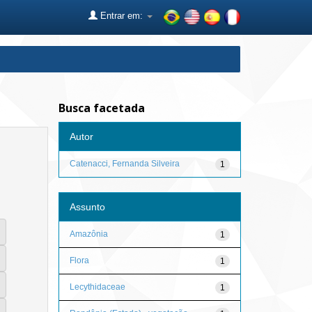
Entrar em:
Busca facetada
Autor
Catenacci, Fernanda Silveira
1
Assunto
Amazônia
1
Flora
1
Lecythidaceae
1