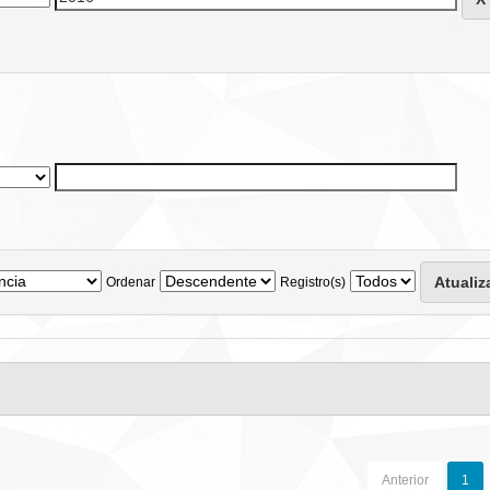
Ordenar
Registro(s)
Anterior
1