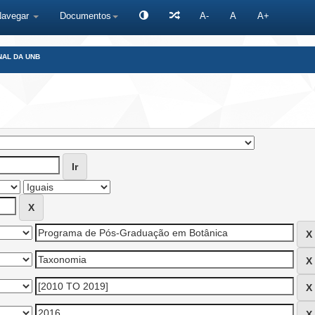
Navegar
Documentos
A-
A
A+
NAL DA UNB