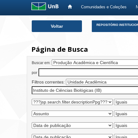
Comunidades e Coleções
Skip
REPOSITÓRIO INSTITUCIO
Voltar
navigation
Página de Busca
Buscar em:
por
Filtros correntes: