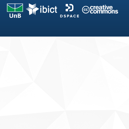
Fale conosco
Sobre