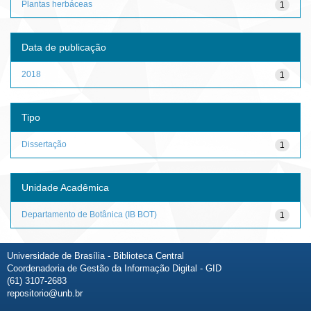
Plantas herbáceas
1
Data de publicação
2018
1
Tipo
Dissertação
1
Unidade Acadêmica
Departamento de Botânica (IB BOT)
1
Universidade de Brasília - Biblioteca Central
Coordenadoria de Gestão da Informação Digital - GID
(61) 3107-2683
repositorio@unb.br