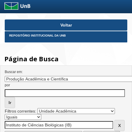
Skip
Voltar
navigation
REPOSITÓRIO INSTITUCIONAL DA UNB
Página de Busca
Buscar em:
por
Filtros correntes: