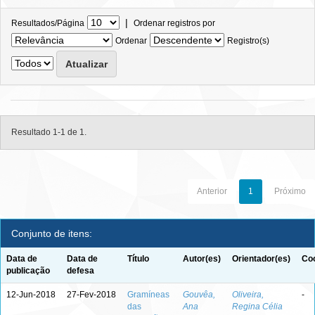
|
Resultados/Página
Ordenar registros por
Ordenar
Registro(s)
Resultado 1-1 de 1.
Anterior
1
Próximo
Conjunto de itens:
Data de
Data de
Título
Autor(es)
Orientador(es)
Coo
publicação
defesa
12-Jun-2018
27-Fev-2018
Gramíneas
Gouvêa,
Oliveira,
-
das
Ana
Regina Célia