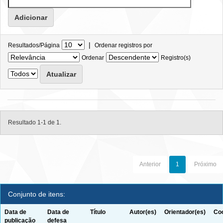
|
Resultados/Página
Ordenar registros por
Ordenar
Registro(s)
Resultado 1-1 de 1.
Anterior
1
Próximo
Conjunto de itens:
Data de
Data de
Título
Autor(es)
Orientador(es)
Coo
publicação
defesa