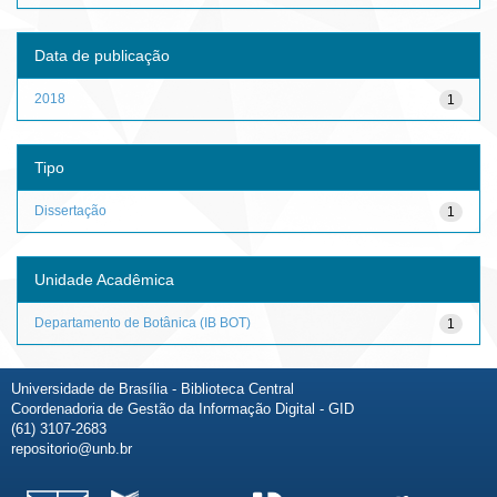
Data de publicação
2018
1
Tipo
Dissertação
1
Unidade Acadêmica
Departamento de Botânica (IB BOT)
1
Universidade de Brasília - Biblioteca Central
Coordenadoria de Gestão da Informação Digital - GID
(61) 3107-2683
repositorio@unb.br