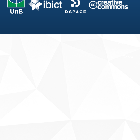
Fale conosco
Sobre