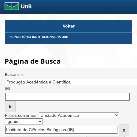
Skip
Voltar
navigation
REPOSITÓRIO INSTITUCIONAL DA UNB
Página de Busca
Buscar em:
por
Filtros correntes: