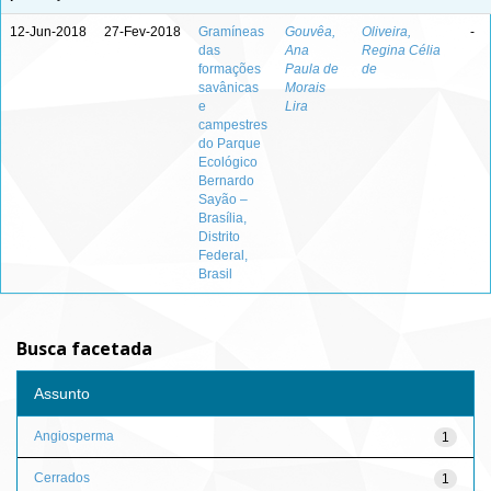
12-Jun-2018
27-Fev-2018
Gramíneas
Gouvêa,
Oliveira,
-
das
Ana
Regina Célia
formações
Paula de
de
savânicas
Morais
e
Lira
campestres
do Parque
Ecológico
Bernardo
Sayão –
Brasília,
Distrito
Federal,
Brasil
Busca facetada
Assunto
Angiosperma
1
Cerrados
1