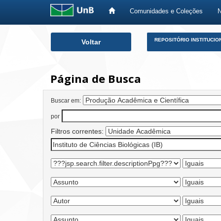
Comunidades e Coleções
Skip
REPOSITÓRIO INSTITUCIO
Voltar
navigation
Página de Busca
Buscar em:
por
Filtros correntes: