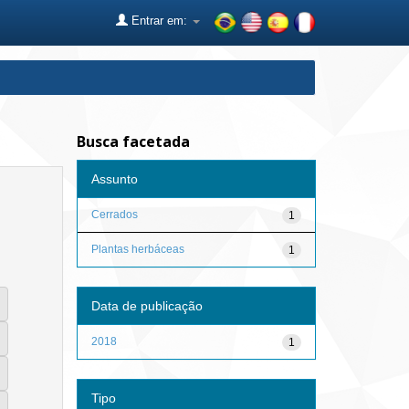
Entrar em:
Busca facetada
Assunto
Cerrados
1
Plantas herbáceas
1
Data de publicação
2018
1
Tipo