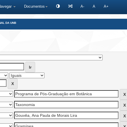
Navegar
Documentos
A-
A
A+
NAL DA UNB