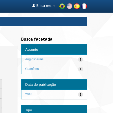
Entrar em:
Busca facetada
Assunto
Angiosperma
1
Gramínea
1
Data de publicação
2018
1
Tipo