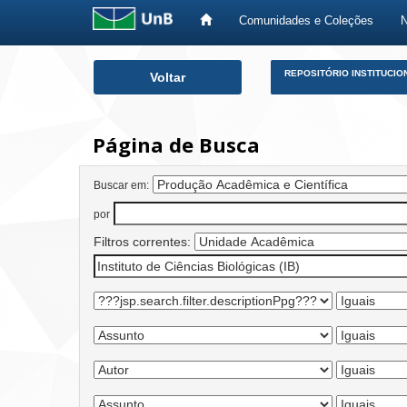
Comunidades e Coleções
Skip
REPOSITÓRIO INSTITUCIO
Voltar
navigation
Página de Busca
Buscar em:
por
Filtros correntes: