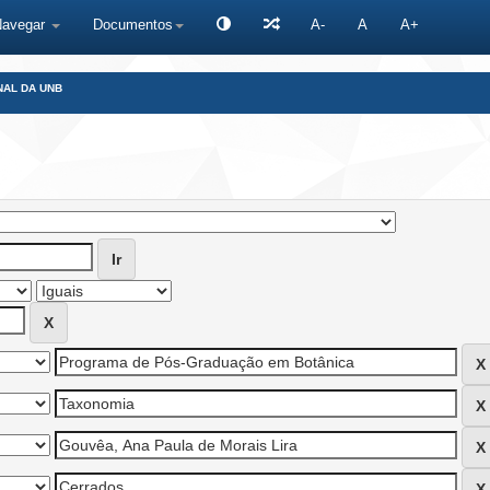
Navegar
Documentos
A-
A
A+
NAL DA UNB