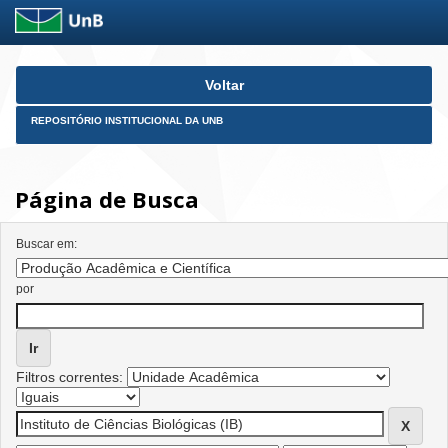
Skip
Voltar
navigation
REPOSITÓRIO INSTITUCIONAL DA UNB
Página de Busca
Buscar em:
por
Filtros correntes: