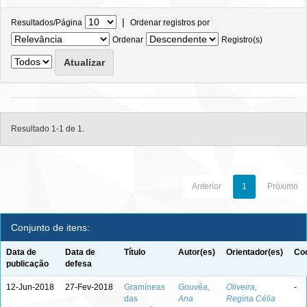
|
Resultados/Página
Ordenar registros por
Ordenar
Registro(s)
Resultado 1-1 de 1.
Anterior
1
Próximo
Conjunto de itens:
Data de
Data de
Título
Autor(es)
Orientador(es)
Coo
publicação
defesa
12-Jun-2018
27-Fev-2018
Gramíneas
Gouvêa,
Oliveira,
-
das
Ana
Regina Célia