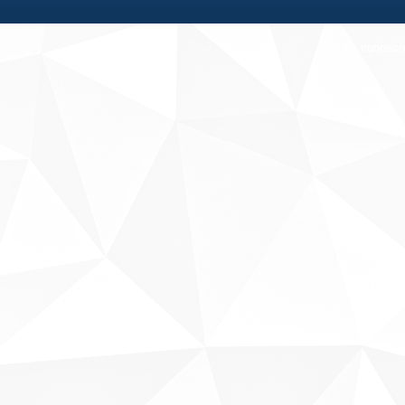
Fale conosco
Sobre