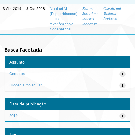
3-Abr-2019
3-Out-2018
Manihot Mill.
Flores,
Cavalcanti,
-
(Euphorbiaceae)
Jeronimo
Taciana
: estudos
Moises
Barbosa
taxonômicos e
Mendoza
filogenéticos
Busca facetada
Assunto
Cerrados
1
Filogenia molecular
1
Data de publicação
2019
1
Tipo