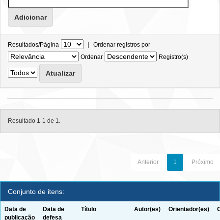
|
Resultados/Página
Ordenar registros por
Ordenar
Registro(s)
Resultado 1-1 de 1.
Anterior
1
Próximo
Conjunto de itens:
Data de
Data de
Título
Autor(es)
Orientador(es)
publicação
defesa