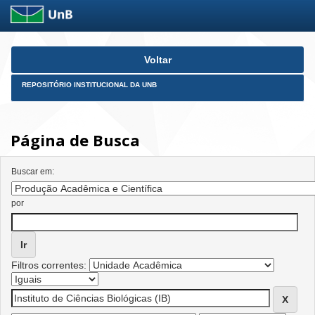
Skip
Voltar
navigation
REPOSITÓRIO INSTITUCIONAL DA UNB
Página de Busca
Buscar em:
por
Filtros correntes: